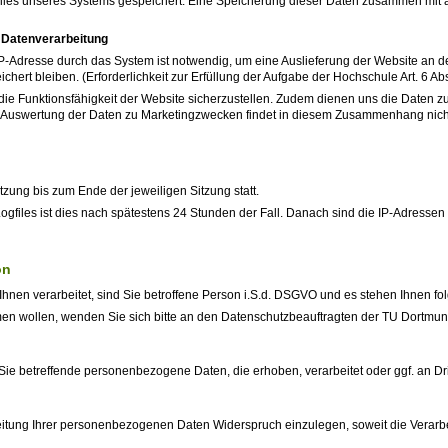
files unseres Systems gespeichert. Eine Speicherung dieser Daten zusammen mit a
 Datenverarbeitung
-Adresse durch das System ist notwendig, um eine Auslieferung der Website an d
chert bleiben. (Erforderlichkeit zur Erfüllung der Aufgabe der Hochschule Art. 6 Abs
 die Funktionsfähigkeit der Website sicherzustellen. Zudem dienen uns die Daten z
Auswertung der Daten zu Marketingzwecken findet in diesem Zusammenhang nicht sta
zung bis zum Ende der jeweiligen Sitzung statt.
ogfiles ist dies nach spätestens 24 Stunden der Fall. Danach sind die IP-Adresse
on
en verarbeitet, sind Sie betroffene Person i.S.d. DSGVO und es stehen Ihnen f
en wollen, wenden Sie sich bitte an den Datenschutzbeauftragten der TU Dortmun
ie betreffende personenbezogene Daten, die erhoben, verarbeitet oder ggf. an Drit
tung Ihrer personenbezogenen Daten Widerspruch einzulegen, soweit die Verarbeit