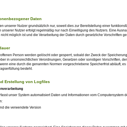
sonenbezogener Daten
unserer Nutzer grundsätzlich nur, soweit dies zur Bereitstellung einer funktionsfä
nserer Nutzer erfolgt regelmäßig nur nach Einwilligung des Nutzers. Eine Ausnahm
icht möglich ist und die Verarbeitung der Daten durch gesetzliche Vorschriften gest
dauer
ffenen Person werden gelöscht oder gesperrt, sobald der Zweck der Speicherung e
er in unionsrechtlichen Verordnungen, Gesetzen oder sonstigen Vorschriften, den
wenn eine durch die genannten Normen vorgeschriebene Speicherfrist abläuft, es se
agserfüllung besteht.
nd Erstellung von Logfiles
enverarbeitung
 erfasst unser System automatisiert Daten und Informationen vom Computersystem 
n:
und die verwendete Version