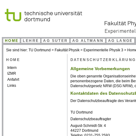
HOME
LEHRE
AG SUTER
AG ALTMANN
AG LANGE
Sie sind hier:
TU Dortmund
>
Fakultät Physik
>
Experimentelle Physik 3
>
Hom
HOME
DATENSCHUTZERKLÄRUNG
Intern
Allgemeine Vorbemerkungen
IZMR
Die oben genannte Organisationseinhei
Anfahrt
personenbezogene Daten, die beim Bes
Links
Datenschutzgesetz NRW (DSG NRW), d
Kontaktdaten des Datenschutz
Der Datenschutzbeauftragte des Verantwo
TU Dortmund
Datenschutzbeauftragter
August-Schmidt-Str. 4
44227 Dortmund
Telefon: 0231-755 2593